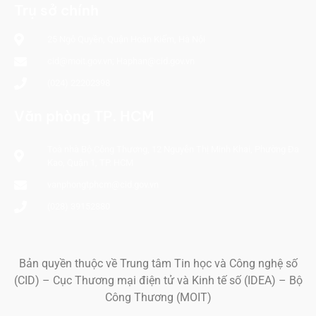
Trụ sở chính
25 Ngô Quyền, Quận Hoàn Kiếm, Hà Nội
cid@moit.gov.vn; Haphan@cid.gov.vn
(024) 22202398
Văn phòng TP. HCM
Toà nhà Bộ Công Thương, 12 Nguyễn Thị Minh Khai, Phường Đa
Kao,
Quận 1, TP. HCM
vanphongtphcm@cid.gov.vn
(028) 39152880
Bản quyền thuộc về Trung tâm Tin học và Công nghệ số
(CID) – Cục Thương mại điện tử và Kinh tế số (IDEA) – Bộ
Công Thương (MOIT)