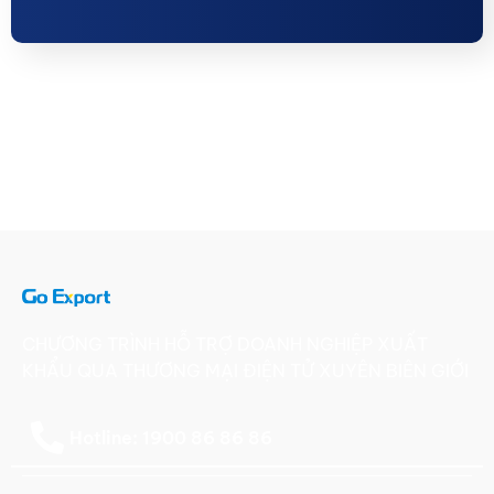
CHƯƠNG TRÌNH HỖ TRỢ DOANH NGHIỆP XUẤT
KHẨU QUA THƯƠNG MẠI ĐIỆN TỬ XUYÊN BIÊN GIỚI
Hotline: 1900 86 86 86